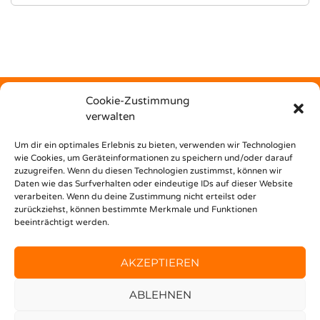
Cookie-Zustimmung
verwalten
Kostenfrei
Um dir ein optimales Erlebnis zu bieten, verwenden wir Technologien
wie Cookies, um Geräteinformationen zu speichern und/oder darauf
zuzugreifen. Wenn du diesen Technologien zustimmst, können wir
unterstützt dich Nest Bildungsbar bei deinem Weg in den
Daten wie das Surfverhalten oder eindeutige IDs auf dieser Website
Beruf!
verarbeiten. Wenn du deine Zustimmung nicht erteilst oder
zurückziehst, können bestimmte Merkmale und Funktionen
beeinträchtigt werden.
AKZEPTIEREN
ABLEHNEN
© 2020 FINDEMEINENJOB —
IMPRESSUM