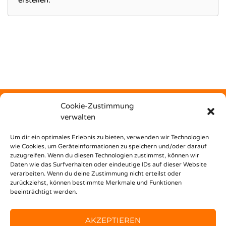
erstellen.
Cookie-Zustimmung
verwalten
Kostenfrei
Um dir ein optimales Erlebnis zu bieten, verwenden wir Technologien
wie Cookies, um Geräteinformationen zu speichern und/oder darauf
zuzugreifen. Wenn du diesen Technologien zustimmst, können wir
unterstützt dich Nest Bildungsbar bei deinem Weg in den
Daten wie das Surfverhalten oder eindeutige IDs auf dieser Website
Beruf!
verarbeiten. Wenn du deine Zustimmung nicht erteilst oder
zurückziehst, können bestimmte Merkmale und Funktionen
beeinträchtigt werden.
AKZEPTIEREN