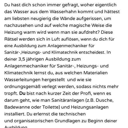
hast dich schon immer gefragt, woher eigentlich
Du
das Wasser aus dem Wasserhahn kommt
und hättest
am liebsten neugierig die Wände aufgerissen, um
nachzusehen und auf welche
magische Weise die
Heizung warm wird wenn man sie aufdreht?
Diese
Rätsel werden sich in
Luft auflösen, wenn du dich für
eine Ausbildung zum Anlagenmechaniker für
In
Sanitär-,Heizungs- und Klimatechnik entscheidest.
d
3,5 jährigen Ausbildung zum
einer
Anlagenmechaniker für Sanitär-, Heizungs- und
Klimatechnik
lernst d
, aus welchen Materialien
u
Wasserleitungen hergestellt und wie sie
ordnungsgemäß verlegt werden,
sodass nichts mehr
tropft.
Du
bist nach kurzer Zeit der Profi, wenn es
darum geht, wie man Sanitäranlagen
(z.B. Dusche,
Badewanne oder Toilette) und Heizungsanlagen
installiert.
erlernst die technischen
Du
und
organisatorischen Grundlagen zu Beginn d
einer
Ausbildung.