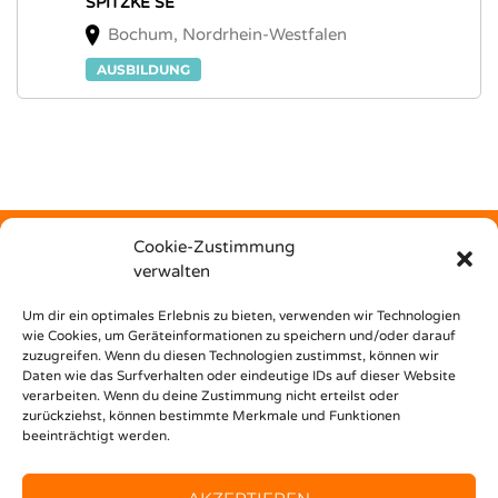
SPITZKE SE
Bochum, Nordrhein-Westfalen
AUSBILDUNG
Cookie-Zustimmung
verwalten
Kostenfrei
Um dir ein optimales Erlebnis zu bieten, verwenden wir Technologien
wie Cookies, um Geräteinformationen zu speichern und/oder darauf
zuzugreifen. Wenn du diesen Technologien zustimmst, können wir
unterstützt dich Nest Bildungsbar bei deinem Weg in den
Daten wie das Surfverhalten oder eindeutige IDs auf dieser Website
Beruf!
verarbeiten. Wenn du deine Zustimmung nicht erteilst oder
zurückziehst, können bestimmte Merkmale und Funktionen
beeinträchtigt werden.