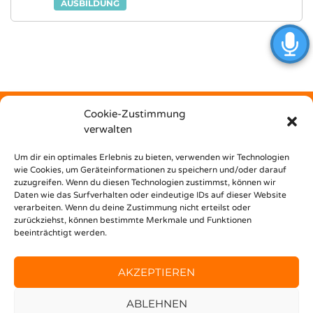
AUSBILDUNG
Cookie-Zustimmung
verwalten
Kostenfrei
Um dir ein optimales Erlebnis zu bieten, verwenden wir Technologien
wie Cookies, um Geräteinformationen zu speichern und/oder darauf
zuzugreifen. Wenn du diesen Technologien zustimmst, können wir
unterstützt dich Nest Bildungsbar bei deinem Weg in den
Daten wie das Surfverhalten oder eindeutige IDs auf dieser Website
Beruf!
verarbeiten. Wenn du deine Zustimmung nicht erteilst oder
zurückziehst, können bestimmte Merkmale und Funktionen
beeinträchtigt werden.
AKZEPTIEREN
ABLEHNEN
© 2020 FINDEMEINENJOB —