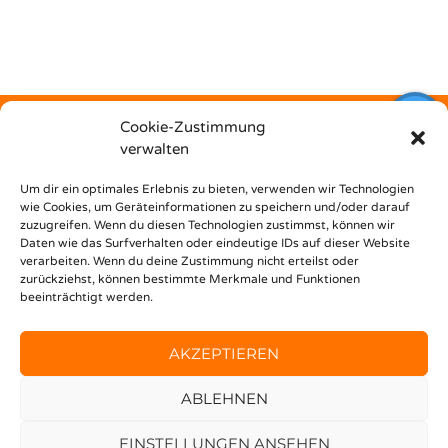
Cookie-Zustimmung
verwalten
Kostenfrei
Um dir ein optimales Erlebnis zu bieten, verwenden wir Technologien
wie Cookies, um Geräteinformationen zu speichern und/oder darauf
zuzugreifen. Wenn du diesen Technologien zustimmst, können wir
unterstützt dich Nest Bildungsbar bei deinem Weg in den
Daten wie das Surfverhalten oder eindeutige IDs auf dieser Website
Beruf!
verarbeiten. Wenn du deine Zustimmung nicht erteilst oder
zurückziehst, können bestimmte Merkmale und Funktionen
beeinträchtigt werden.
AKZEPTIEREN
ABLEHNEN
© 2020 FINDEMEINENJOB —
IMPRESSUM
DATENSCHUTZERKLÄRUNG
EINSTELLUNGEN ANSEHEN