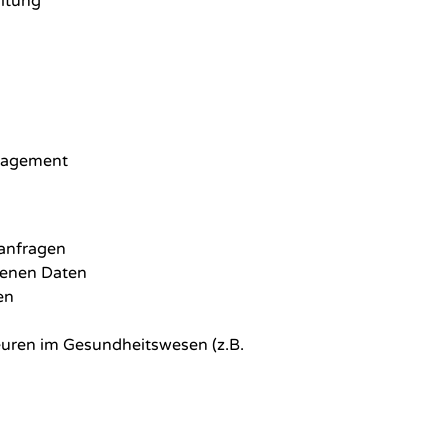
altung
gagement
anfragen
genen Daten
en
uren im Gesundheitswesen (z.B.