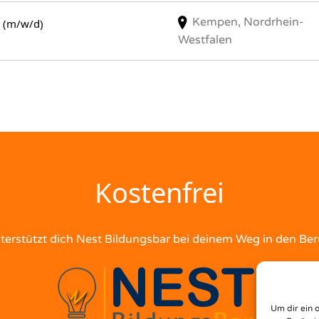
Kempen, Nordrhein-
n (m/w/d)
Westfalen
Kostenfrei
terstützt dich Nest Bildungsbar bei deinem Weg in den Ber
Um dir ein 