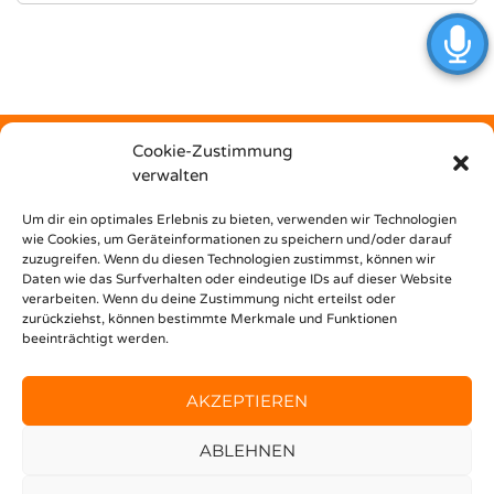
Cookie-Zustimmung
verwalten
Kostenfrei
Um dir ein optimales Erlebnis zu bieten, verwenden wir Technologien
wie Cookies, um Geräteinformationen zu speichern und/oder darauf
zuzugreifen. Wenn du diesen Technologien zustimmst, können wir
unterstützt dich Nest Bildungsbar bei deinem Weg in den
Daten wie das Surfverhalten oder eindeutige IDs auf dieser Website
Beruf!
verarbeiten. Wenn du deine Zustimmung nicht erteilst oder
zurückziehst, können bestimmte Merkmale und Funktionen
beeinträchtigt werden.
AKZEPTIEREN
ABLEHNEN
© 2020 FINDEMEINENJOB —
IMPRESSUM