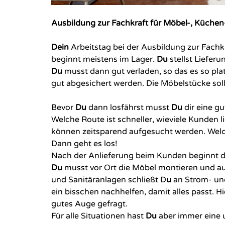
Ausbildung zur Fachkraft für Möbel-, Küche
Dein
Arbeitstag bei der Ausbildung zur Fach
beginnt meistens im Lager.
Du
stellst Lieferu
Du
musst dann gut verladen, so das es so pl
gut abgesichert werden. Die Möbelstücke soll
Bevor
Du
dann losfährst musst
Du
dir eine g
Welche Route ist schneller, wieviele Kunden 
können zeitsparend aufgesucht werden. We
Dann geht es los!
Nach der Anlieferung beim Kunden beginnt die
Du
musst vor Ort die Möbel montieren und
a
und Sanitäranlagen schließt D
u
an Strom- un
ein bisschen nachhelfen, damit alles passt. H
gutes Auge gefragt.
Für alle Situationen hast
Du
aber immer eine