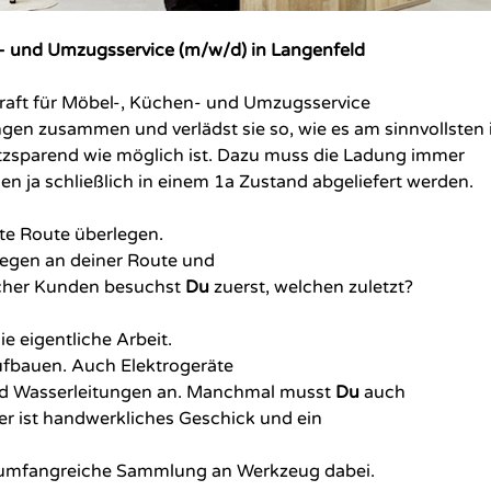
n- und Umzugsservice (m/w/d) in Langenfeld
kraft für Möbel-, Küchen- und Umzugsservice
ngen zusammen und verlädst sie so, wie es am sinnvollsten i
atzsparend wie möglich ist. Dazu muss die Ladung immer
en ja schließlich in einem 1a Zustand abgeliefert werden.
ute Route überlegen.
liegen an deiner Route und
lcher Kunden besuchst
Du
zuerst, welchen zuletzt?
 eigentliche Arbeit.
ufbauen
. Auch Elektrogeräte
d Wasserleitungen an. Manchmal musst
Du
auch
ier ist handwerkliches Geschick und ein
 umfangreiche Sammlung an Werkzeug dabei.