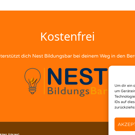
Kostenfrei
terstützt dich Nest Bildungsbar bei deinem Weg in den Ber
Um dir ein 
um Gerätein
Technologie
IDs auf die
zurückziehs
AKZEP
ERKLÄRUNG