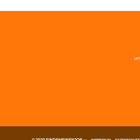
un
© 2020 FINDEMEINENJOB —
IMPRESSUM
DATENSCHUTZ