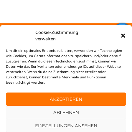
Cookie-Zustimmung
verwalten
Kostenfrei
Um dir ein optimales Erlebnis zu bieten, verwenden wir Technologien
wie Cookies, um Geräteinformationen zu speichern und/oder darauf
zuzugreifen. Wenn du diesen Technologien zustimmst, können wir
unterstützt dich Nest Bildungsbar bei deinem Weg in den
Daten wie das Surfverhalten oder eindeutige IDs auf dieser Website
Beruf!
verarbeiten. Wenn du deine Zustimmung nicht erteilst oder
zurückziehst, können bestimmte Merkmale und Funktionen
beeinträchtigt werden.
AKZEPTIEREN
ABLEHNEN
© 2020 FINDEMEINENJOB —
IMPRESSUM
DATENSCHUTZERKLÄRUNG
EINSTELLUNGEN ANSEHEN