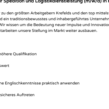
 Spedition und Logistikdienstleistung (m/w/d) in 
r zu den größten Arbeitgebern Krefelds und den top mittel
d ein traditionsbewusstes und inhabergeführtes Unterneh
n. Wir wissen um die Bedeutung neuer Impulse und Innovati
arbeiten unsere Stellung im Markt weiter ausbauen.
höhere Qualifikation
swert
ne Englischkenntnisse praktisch anwenden
tsicheres Auftreten