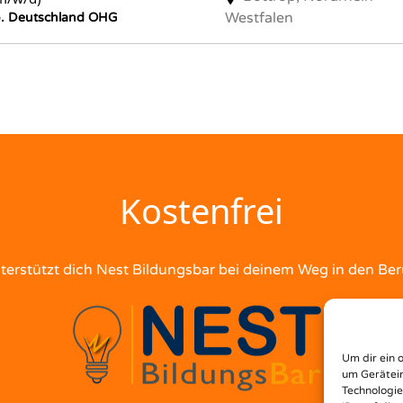
Westfalen
o. Deutschland OHG
Kostenfrei
terstützt dich Nest Bildungsbar bei deinem Weg in den Ber
Um dir ein 
um Gerätein
Technologie