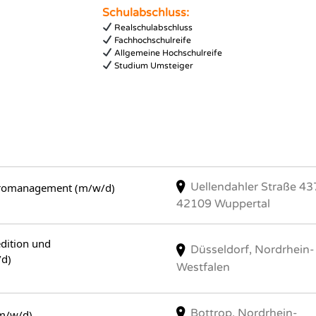
Schulabschluss:
Realschulabschluss
Fachhochschulreife
Allgemeine Hochschulreife
Studium Umsteiger
Uellendahler Straße 43
üromanagement (m/w/d)
42109 Wuppertal
dition und
Düsseldorf, Nordrhein-
/d)
Westfalen
Bottrop, Nordrhein-
(m/w/d)