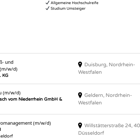
Allgemeine Hochschulreife
Studium Umsteiger
ß- und
Duisburg, Nordrhein-
(m/w/d)
Westfalen
. KG
u (m/w/d)
Geldern, Nordrhein-
eisch vom Niederrhein GmbH &
Westfalen
üromanagement (m/w/d)
Willstätterstraße 24, 4
H
Düsseldorf
eldorf