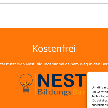
Kostenfrei
terstützt dich Nest Bildungsbar bei deinem Weg in den Ber
Um dir ein 
um Gerätein
Technologie
IDs auf die
zurückziehs