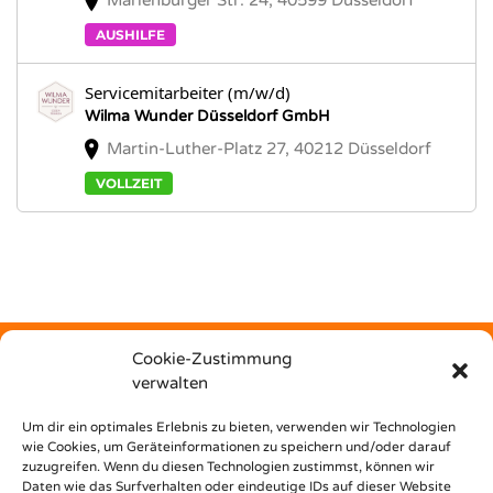
Marienburger Str. 24, 40599 Düsseldorf
AUSHILFE
Servicemitarbeiter (m/w/d)
Wilma Wunder Düsseldorf GmbH
Martin-Luther-Platz 27, 40212 Düsseldorf
VOLLZEIT
Cookie-Zustimmung
verwalten
Kostenfrei
Um dir ein optimales Erlebnis zu bieten, verwenden wir Technologien
wie Cookies, um Geräteinformationen zu speichern und/oder darauf
zuzugreifen. Wenn du diesen Technologien zustimmst, können wir
unterstützt dich Nest Bildungsbar bei deinem Weg in den
Daten wie das Surfverhalten oder eindeutige IDs auf dieser Website